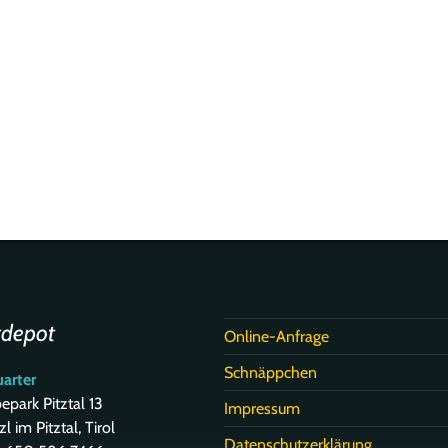
tdepot
Online-Anfrage
Schnäppchen
arter
park Pitztal 13
Impressum
l im Pitztal, Tirol
Datenschutzerklärung