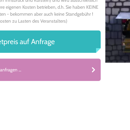
en Innsbruck und Kufstein) und wird ausschließlich
ere eigenen Kosten betrieben, d.h. Sie haben KEINE
ten - bekommen aber auch keine Standgebühr !
osten zu Lasten des Veranstalters)
tpreis auf Anfrage
 anfragen ...