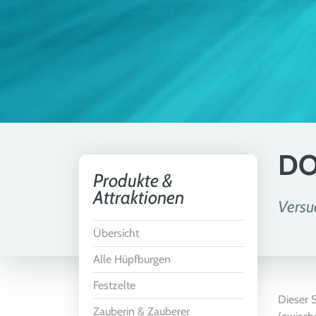
DO
Produkte &
Attraktionen
Versu
Übersicht
Alle Hüpfburgen
Festzelte
Dieser S
Zauberin & Zauberer