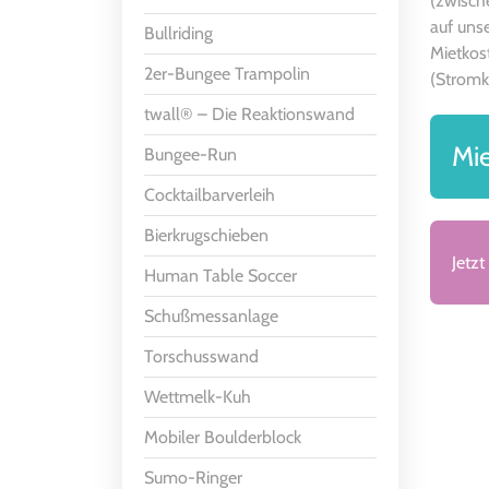
(zwisch
auf uns
Bullriding
Mietkos
2er-Bungee Trampolin
(Stromk
twall® – Die Reaktionswand
Mie
Bungee-Run
Cocktailbarverleih
Bierkrugschieben
Jetzt
Human Table Soccer
Schußmessanlage
Torschusswand
Wettmelk-Kuh
Mobiler Boulderblock
Sumo-Ringer