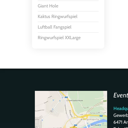
Giant Hole
Kaktus Ringwurfspiel
Luftball Fangspiel
Ringwurfspiel XXLarge
Even
Headqu
Gewerbe
6471 Arz