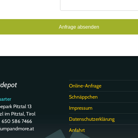
tdepot
Online-Anfrage
Schnäppchen
arter
park Pitztal 13
Impressum
l im Pitztal, Tirol
Datenschutzerklärung
43 650 586 7466
@jumpandmore.at
Anfahrt