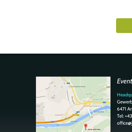
Even
Headqu
Gewerbe
6471 Arz
Tel: +
office