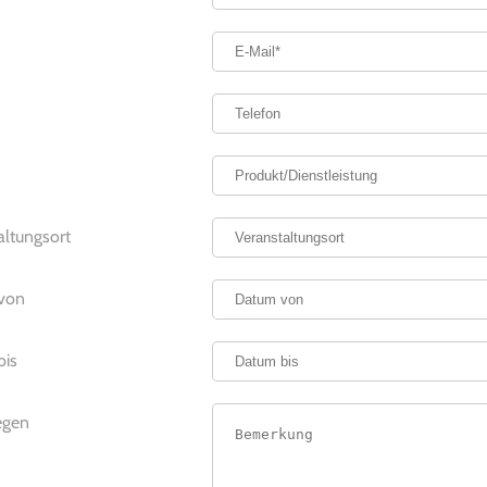
altungsort
von
bis
egen