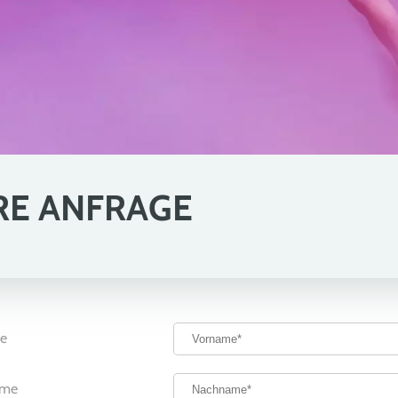
RE ANFRAGE
e
ame